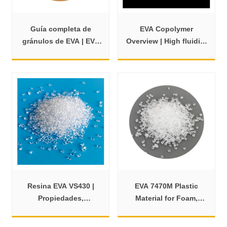
Guía completa de
EVA Copolymer
gránulos de EVA | EVA
Overview | High fluidity
260 de grado
EVA EA28400 for
alimentario para uso
Hotmelt
industrial
Resina EVA VS430 |
EVA 7470M Plastic
Propiedades,
Material for Foam,
aplicaciones y ficha
Cable, and Shoe Soles
técnica