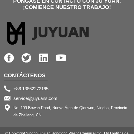
PÓNGASE EN CONTACTO CON JU YUAN,
¡COMIENCE NUESTRO TRABAJO!
CONTÁCTENOS
+86 13862272195
service@juyuans.com
No. 199 Bowan Road, Nueva Área de Qianwan, Ningbo, Provincia
de Zhejiang, CN
© Copyright Ningbo Juyuan Hongtong Plastic Chemical Co., Ltd.|
política de