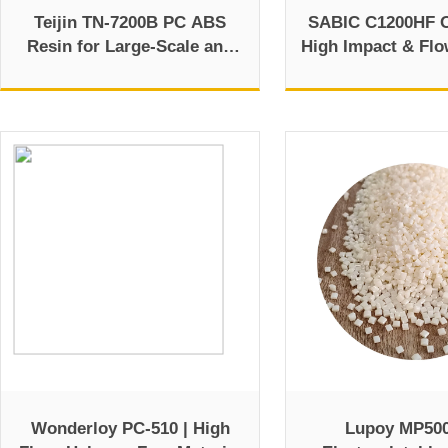
Teijin TN-7200B PC ABS
SABIC C1200HF O
Resin for Large-Scale and
High Impact & Fl
Thin-Wall
Material
Wonderloy PC-510 | High
Lupoy MP50