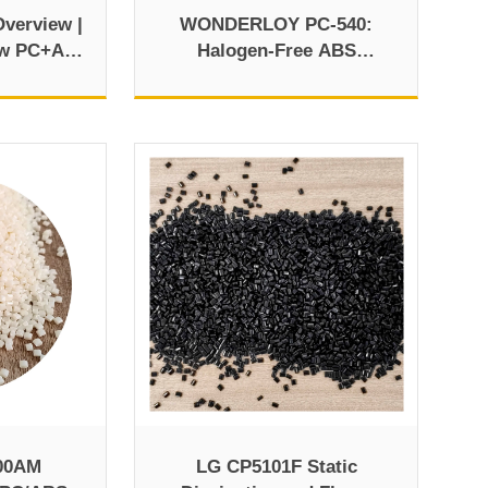
verview |
WONDERLOY PC-540:
ow PC+ABS
Halogen-Free ABS
Polycarbonate Plastic
00AM
LG CP5101F Static