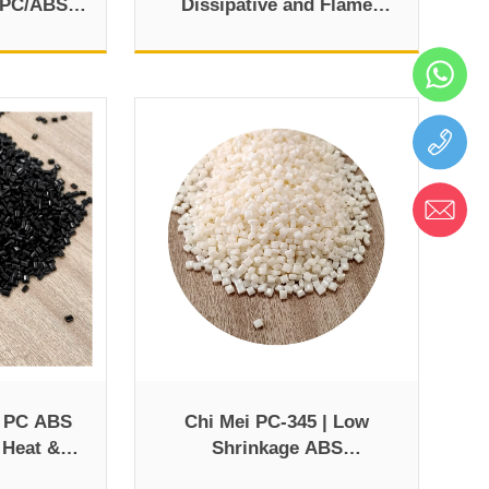
e PC/ABS
Dissipative and Flame
tomotive
Retardant PC ABS Blend
G PC ABS
Chi Mei PC-345 | Low
 Heat &
Shrinkage ABS
plications
Polycarbonate Plastic