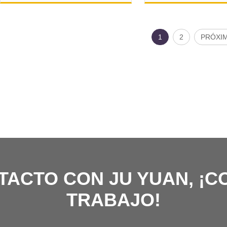
1
2
PRÓXI
TACTO CON JU YUAN, ¡C
TRABAJO!