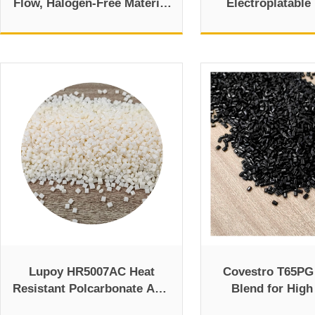
Flow, Halogen-Free Material
Electroplatabl
PC ABS
Material for Au
Lupoy HR5007AC Heat
Covestro T65P
Resistant Polcarbonate ABS
Blend for High
Plastic & TDS
Electroplating Ap