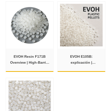
EVOH Resin F171B
EVOH E105B:
Overview | High-Barrier
explicación |
Plastic for Food
Rendimiento,
aplicaciones y
procesamiento