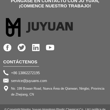
PÓNGASE EN CONTACTO CON JU YUAN,
¡COMIENCE NUESTRO TRABAJO!
CONTÁCTENOS
+86 13862272195
service@juyuans.com
No. 199 Bowan Road, Nueva Área de Qianwan, Ningbo, Provincia
de Zhejiang, CN
© Copyright Ningbo Juyuan Hongtong Plastic Chemical Co., Ltd.|
política de