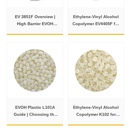
EV 3851F Overview |
Ethylene-Vinyl Alcohol
High Barrier EVOH
Copolymer EV4405F for
Material for Packaging
Films and Bottles
EVOH Plastic L101A
Ethylene-Vinyl Alcohol
Guide | Choosing the
Copolymer K102 for
Right Barrier Material
Smarter Packaging