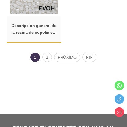
Descripción general de
la resina de copolímero
de etileno-alcohol
vinílico (EVOH) E171A
1
2
PRÓXIMO
FIN