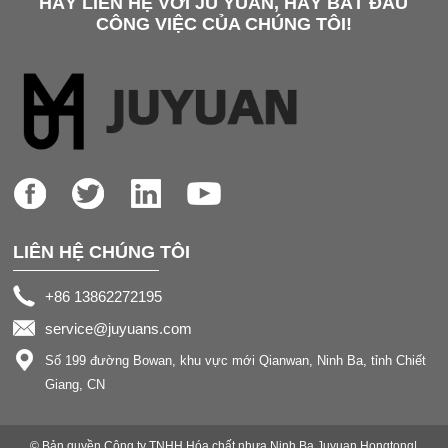
HÃY LIÊN HỆ VỚI JU YUAN, HÃY BẮT ĐẦU
CÔNG VIỆC CỦA CHÚNG TÔI!
LIÊN HỆ CHÚNG TÔI
+86 13862272195
service@juyuans.com
Số 199 đường Bowan, khu vực mới Qianwan, Ninh Ba, tỉnh Chiết
Giang, CN
© Bản quyền Công ty TNHH Hóa chất nhựa Ninh Ba Juyuan Hongtong|