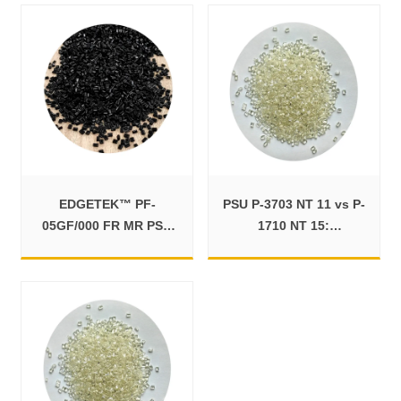
EDGETEK™ PF-
PSU P-3703 NT 11 vs P-
05GF/000 FR MR PSU
1710 NT 15:
Resin for Injection
Performance &
Molding
Applications