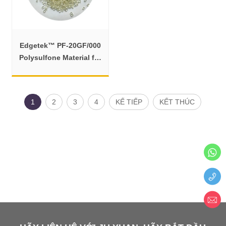
Edgetek™ PF-20GF/000
Polysulfone Material for
Injection Molding
1
2
3
4
KẾ TIẾP
KẾT THÚC