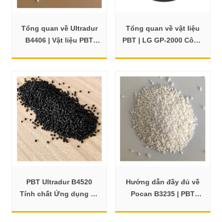
Tổng quan về Ultradur
Tổng quan về vật liệu
B4406 | Vật liệu PBT
PBT | LG GP-2000 Công
bền, chống cháy
dụng và dữ liệu kỹ
thuật
PBT Ultradur B4520
Hướng dẫn đầy đủ về
Tính chất Ứng dụng và
Pocan B3235 | PBT
Dữ liệu Kỹ thuật
B3235 000000 Công
dụng và TDS