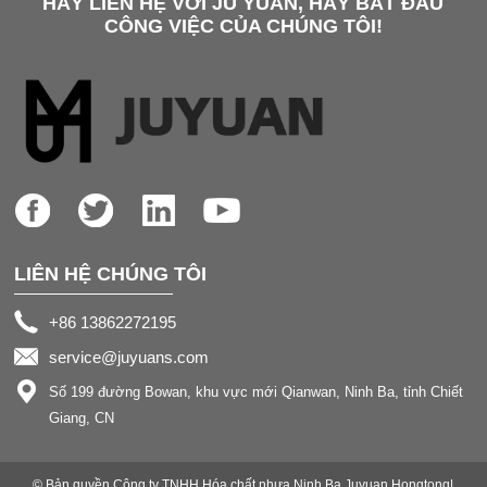
HÃY LIÊN HỆ VỚI JU YUAN, HÃY BẮT ĐẦU
CÔNG VIỆC CỦA CHÚNG TÔI!
LIÊN HỆ CHÚNG TÔI
+86 13862272195
service@juyuans.com
Số 199 đường Bowan, khu vực mới Qianwan, Ninh Ba, tỉnh Chiết
Giang, CN
© Bản quyền Công ty TNHH Hóa chất nhựa Ninh Ba Juyuan Hongtong|