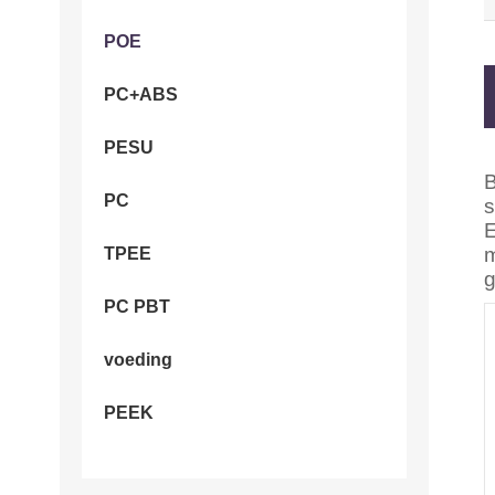
POE
PC+ABS
PESU
B
PC
s
E
m
TPEE
g
PC PBT
voeding
PEEK