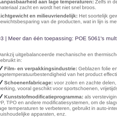
anpasbaarheid aan lage temperaturen:
Zelfs in d
ateriaal zacht en wordt het niet snel broos.
ichtgewicht en milieuvriendelijk:
Het soortelijk ge
ewichtsbesparing van de producten, wat in lijn is me
3 | Meer dan één toepassing: POE 5061's multi
ankzij uitgebalanceerde mechanische en thermisc
ebruikt in:
Film- en verpakkingsindustrie:
Geblazen folie en 
agetemperatuurbestendigheid van het product effect
Schoenenfabricage:
voor zolen en zachte delen
erking, vooral geschikt voor sportschoenen, vrijeti
Kunststofmodificatieprogramma:
als verstevigin
P, TPO en andere modificatiesystemen, om de slagva
age temperaturen te verbeteren, gebruikt in auto-inte
uishoudelijke apparaten, enz.