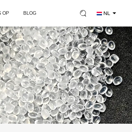
NL
S OP
BLOG