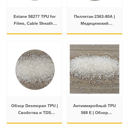
Estane 58277 TPU for
Пеллетан 2363-80A |
Films, Cable Sheaths
Медицинский
and Molding Uses
термополиуретан
Введение и TDS
Обзор Desmopan TPU |
Антимикробный TPU
Свойства и TDS
588 E | Обзор
Desmopan 385E
термопластичной
полиуретановой