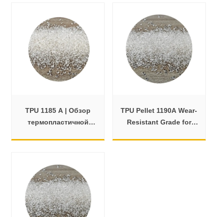
смолы
TPU 1185 A | Обзор
TPU Pellet 1190A Wear-
термопластичной
Resistant Grade for
полиуретановой
Seals and Cables
смолы TPU