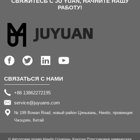
СВЯЖИТЕСЬ С JU YUAN, НАЧНИТЕ НАШУ
РАБОТУ!
СВЯЗАТЬСЯ С НАМИ
+86 13862272195
service@juyuans.com
№ 199 Bowan Road, новый район Цяньвань, Нинбо, провинция
Чжэцзян, Китай
© Авторские права Нинбо Цзуюань Хунтонг Пластиковая химическая