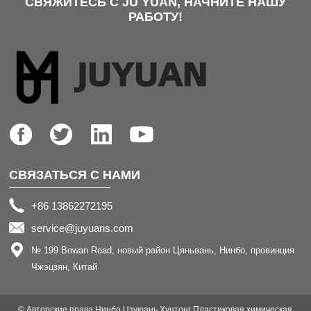
СВЯЖИТЕСЬ С JU YUAN, НАЧНИТЕ НАШУ
РАБОТУ!
СВЯЗАТЬСЯ С НАМИ
+86 13862272195
service@juyuans.com
№ 199 Bowan Road, новый район Цяньвань, Нинбо, провинция
Чжэцзян, Китай
© Авторские права Нинбо Цзуюань Хунтонг Пластиковая химическая