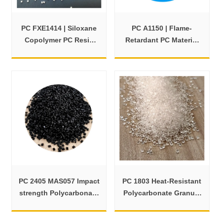
PC FXE1414 | Siloxane
PC A1150 | Flame-
Copolymer PC Resin
Retardant PC Material
with Balanced Flow
for General
Applications
PC 2405 MAS057 Impact
PC 1803 Heat-Resistant
strength Polycarbonate
Polycarbonate Granule
Plastic Granules
for Lighting